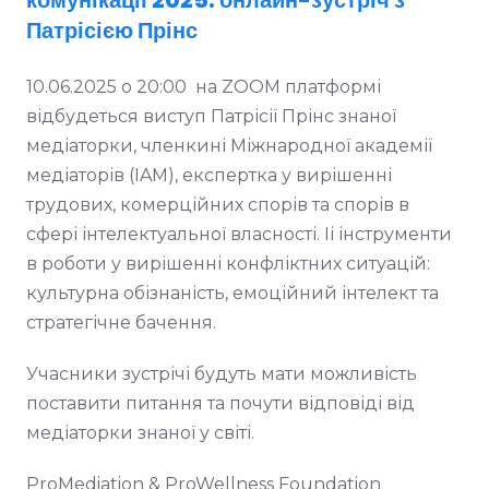
Патрісією Прінс
10.06.2025 о 20:00 на ZOOM платформі
відбудеться виступ Патрісії Прінс знаної
медіаторки, членкині Міжнародної академії
медіаторів (IAM), експертка у вирішенні
трудових, комерційних спорів та спорів в
сфері інтелектуальної власності. Іі інструменти
в роботи у вирішенні конфліктних ситуацій:
культурна обізнаність, емоційний інтелект та
стратегічне бачення.
Учасники зустрічі будуть мати можливість
поставити питання та почути відповіді від
медіаторки знаної у світі.
ProMediation & ProWellness Foundation