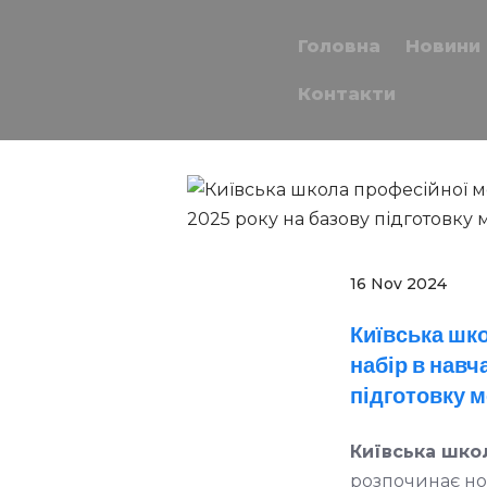
Головна
Новини
Контакти
16 Nov 2024
Київська шко
набір в навч
підготовку м
Київська школ
розпочинає нов