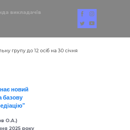
нда викладачів
инає новий
а базову
медіацію"
в О.А.)
чня 2025 року