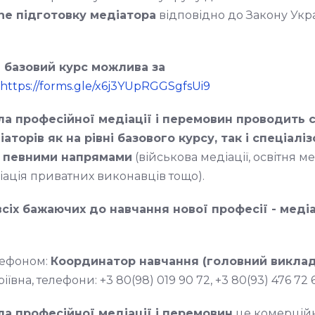
ine підготовку медіатора
відповідно до Закону Укр
а базовий курс можлива за
https://forms.gle/x6j3YUpRGGSgfsUi9
ла професійної медіації і перемовин проводить
аторів як на рівні базового курсу, так і спеціалі
а певними напрямами
(військова медіації, освітня ме
діація приватних виконавців тощо).
сіх бажаючих до навчання нової професії - меді
!
лефоном:
Координатор навчання
(головний виклад
ївна, телефони: +3 80(98) 019 90 72, +3 80(93) 476 72
ла професійної медіації і перемовин
це комерцій