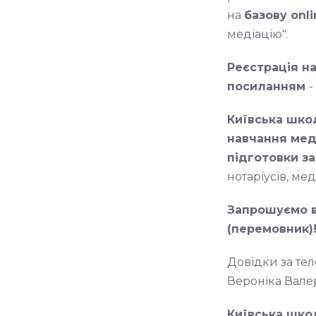
на
базову onl
медіацію".
Реєстрація н
посиланням
-
Київська шко
навчання меді
підготовки з
нотаріусів, ме
Запрошуємо в
(перемовник)
Довідки за те
Вероніка Валері
Київська шко