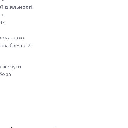
ої діяльності
по
ним
 командою
рава більше 20
може бути
бо за