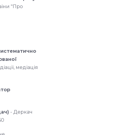
аїни "Про
 систематично
зованої
діації, медіація
атор
ач)
- Деркач
 60
не