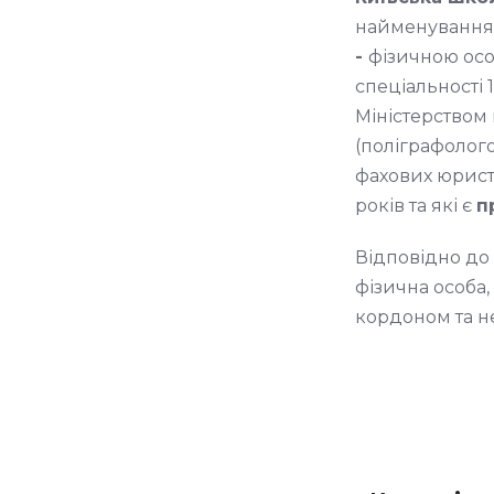
найменування,
-
фізичною осо
спеціальності 
Міністерством
(поліграфоло
фахових юристі
років та які є
п
Відповідно до 
фізична особа,
кордоном та н