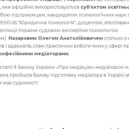
 яке офіційно використовується
суб’єктом освітнь
бою підприємцем, кандидатом психологічних наук 
19.00.06 "Юридична психологія", доцентом, атестова
 юстиції України судовим експертом психологом
гом)
Назаровим Олегом Анатолійовичем
спільно з
в і адвокатів, стаж практичної роботи яких у сфері п
рофесійними медіаторами.
статті 9 Закону України «Про медіацію» медіатором 
 яка пройшла базову підготовку медіатора в Україні а
е має судимості.