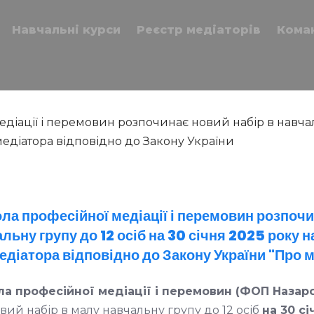
Навчальні курси
Реєстр медіаторів
Кома
ла професійної медіації і перемовин розпоч
альну групу до 12 осіб на 30 січня 2025 року н
едіатора відповідно до Закону України "Про 
а професійної медіації і перемовин (ФОП Назаро
ий набір в малу навчальну групу до 12 осіб
на 30 сі