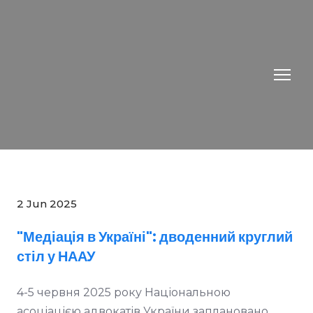
2 Jun 2025
"Медіація в Україні": дводенний круглий
стіл у НААУ
4-5 червня 2025 року Національною
асоціацією адвокатів України заплановано