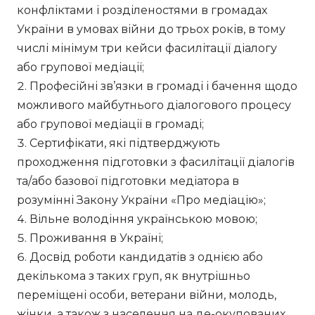
конфліктами і розділеностями в громадах
України в умовах війни до трьох років, в тому
числі мінімум три кейси фасилітації діалогу
або групової медіації;
Професійні зв’язки в громаді і бачення щодо
можливого майбутнього діалогового процесу
або групової медіації в громаді;
Сертифікати, які підтверджують
проходження підготовки з фасилітації діалогів
та/або базової підготовки медіатора в
розумінні Закону України «Про медіацію»;
Вільне володіння українською мовою;
Проживання в Україні;
Досвід роботи кандидатів з однією або
декількома з таких груп, як внутрішньо
переміщені особи, ветерани війни, молодь,
жінки, а також з населення на де-окупованих