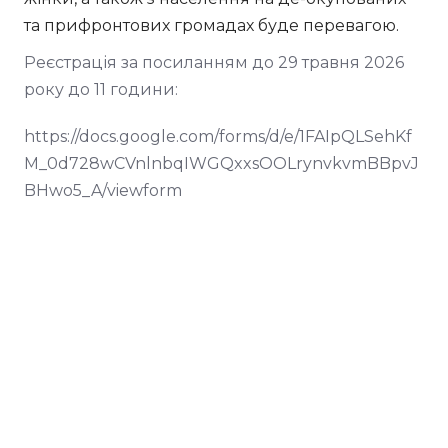
та прифронтових громадах буде перевагою.
Реєстрація за посиланням до 29 травня 2026
року до 11 години:
https://docs.google.com/forms/d/e/1FAIpQLSehKf
M_0d728wCVnlnbqIWGQxxsOOLrynvkvmBBpvJ
BHwo5_A/viewform