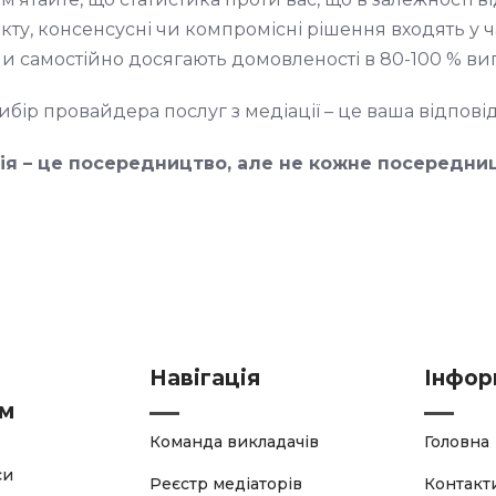
кту, консенсусні чи компромісні рішення входять у ч
и самостійно досягають домовленості в 80-100 % ви
ір провайдера послуг з медіації – це ваша відповід
ія – це посередництво, але не кожне посередни
Навігація
Інфор
ям
Команда викладачів
Головна
си
Реєстр медіаторів
Контакт