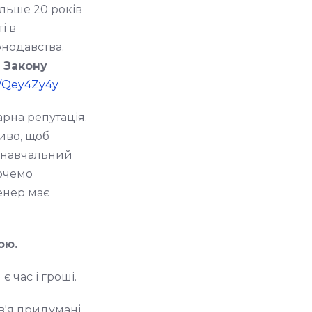
ільше 20 років
і в
конодавства.
 Закону
ly/Qey4Zy4y
арна репутація.
ливо, щоб
е навчальний
хочемо
ренер має
ою.
 час і гроші.
в'я придумані