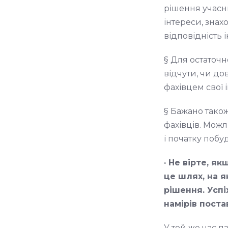
рішення учасн
інтереси, знах
відповідність і
§ Для остаточн
відчути, чи до
фахівцем свої 
§ Бажано також
фахівців. Мож
і початку побу
· Не вірте, я
це шлях, на я
рішення. Успі
намірів поста
У той же час па