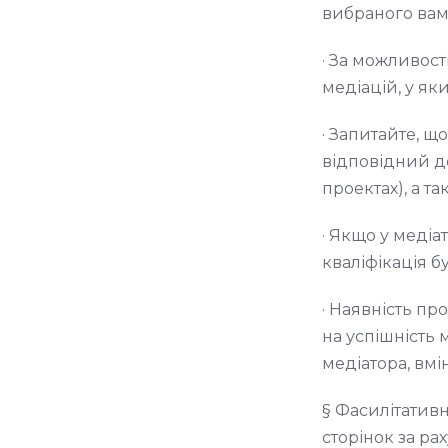
вибраного вам
· За можливост
медіацій, у як
· Запитайте, щ
відповідний до
проектах), а т
· Якщо у медіа
кваліфікація 
· Наявність пр
на успішність 
медіатора, вм
§ Фасилітативн
сторінок за ра