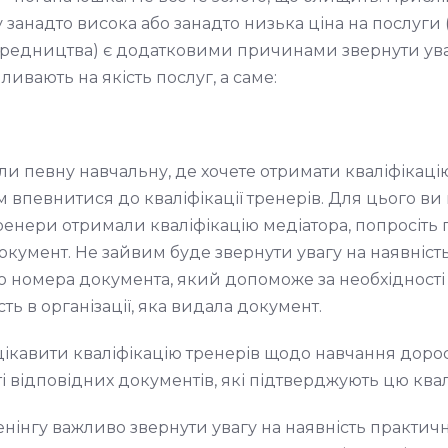
у занадто висока або занадто низька ціна на послуги
ередництва) є додатковими причинами звернути ува
ливають на якість послуг, а саме:
ли певну навчальну, де хочете отримати кваліфікаці
 впевнитися до кваліфікації тренерів. Для цього ви
тренери отримали кваліфікацію медіатора, попросіть
окумент. Не зайвим буде звернути увагу на наявніст
о номера документа, який допоможе за необхідності
сть в організації, яка видала документ.
цікавити кваліфікацію тренерів щодо навчання дорос
 відповідних документів, які підтверджують цю ква
ренінгу важливо звернути увагу на наявність практичн