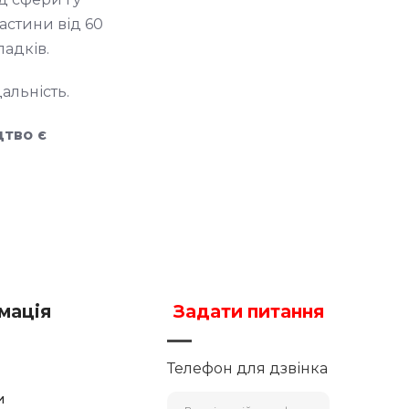
астини від 60
падків.
альність.
цтво є
мація
Задати питання
Телефон для дзвінка
и