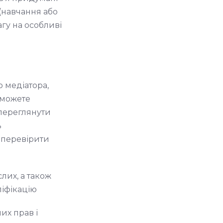
 (навчання або
гу на особливі
ю медіатора,
 можете
 переглянути
ь
 перевірити
лих, а також
ліфікацію
их прав і