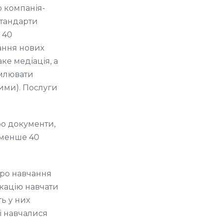
о компанія-
стандарти
 40
ання нових
ке медіація, а
омлювати
ими). Послуги
про документи,
 менше 40
про навчання
ікацію навчати
ть у них
кі навчалися