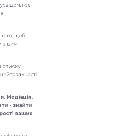
 усвідомлює
на
 того, щоб
и з цим
з списку
 нейтральності
я. Медіація,
ети - знайти
ирості ваших
д сфери і у