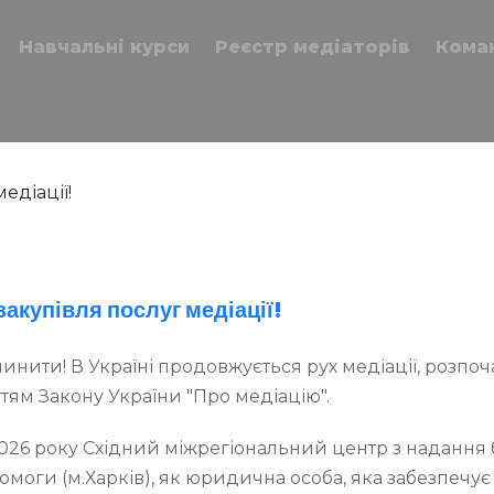
Навчальні курси
Реєстр медіаторів
Кома
акупівля послуг медіації!
инити! В Україні продовжується рух медіації, розпоч
тям Закону України "Про медіацію".
2026 року Східний міжрегіональний центр з надання 
моги (м.Харків), як юридична особа, яка забезпечу