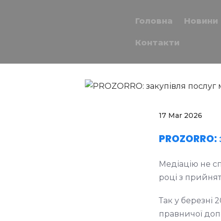
Головна
Новини
Контакти
17 Mar 2026
PROZORRO: з
Медіацію не сп
році з прийнят
Так у березні 
правничої допо