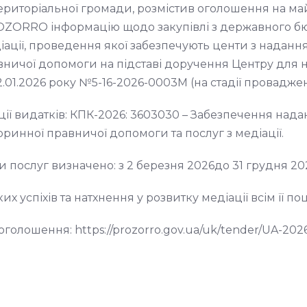
ериторіальної громади, розмістив оголошення на м
OZORRO інформацію щодо закупівлі з державного б
іації, проведення якої забезпечують центи з наданн
вничої допомоги на підставі доручення Центру для 
 12.01.2026 року №5-16-2026-0003М (на стадії провадже
ії видатків: КПК-2026: 3603030 – Забезпечення над
оринної правничої допомоги та послуг з медіації.
 послуг визначено: з 2 березня 2026до 31 грудня 20
х успіхів та натхнення у розвитку медіації всім її по
голошення: https://prozorro.gov.ua/uk/tender/UA-202