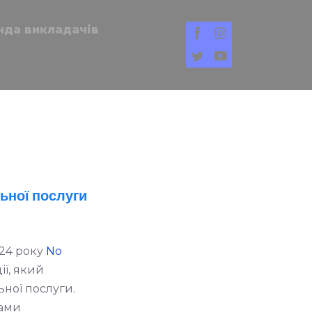
нда викладачів
ьної послуги
024 року
No
ї, який
ьної послуги.
чами