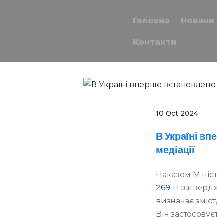
Головна
Новини
Контакти
10 Oct 2024
В Україні в
медіації
Наказом Мініст
269-
Н затверд
визначає зміст
Він застосовує