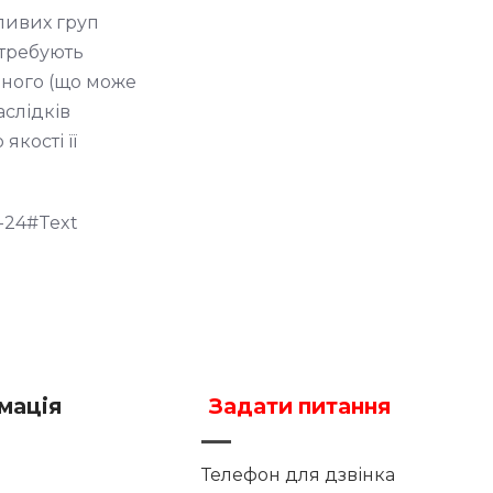
зливих груп
отребують
ірного (що може
аслідків
якості її
0-24#Text
мація
Задати питання
Телефон для дзвінка