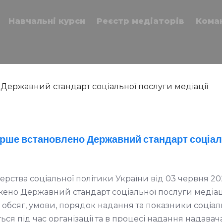
Навчальні курси
Реєстр медіаторів
Кома
перше встановлено Державний стандарт соціал
ерства соціальної політики України від 03 червня 2
жено Державний стандарт соціальної послуги медіаці
, обсяг, умови, порядок надання та показники соціал
ться під час організації та в процесі надання надава