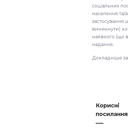
соціальних пос
населення та/
застосування щ
виникнути) кон
наявного (що в
надання.
Докладніше за 
Корисні
посиланн