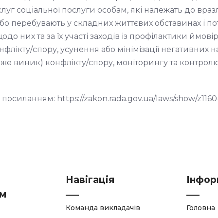
луг соціальної послуги особам, які належать до вра
або перебувають у складних життєвих обставинах і п
одо них та за їх участі заходів із профілактики ймов
флікту/спору, усунення або мінімізації негативних н
же виник) конфлікту/спору, моніторингу та контролю 
посиланням: https://zakon.rada.gov.ua/laws/show/z116
Навігація
Інфор
ям
Команда викладачів
Головна